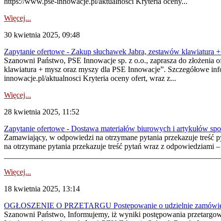
https://www.pse-innowacje.pl/aktualnosci Kryteria oceny...
Więcej...
30 kwietnia 2025, 09:48
Zapytanie ofertowe - Zakup słuchawek Jabra, zestawów klawiatura 
Szanowni Państwo, PSE Innowacje sp. z o.o., zaprasza do złożenia 
klawiatura + mysz oraz myszy dla PSE Innowacje”. Szczegółowe inf
innowacje.pl/aktualnosci Kryteria oceny ofert, wraz z...
Więcej...
28 kwietnia 2025, 11:52
Zapytanie ofertowe - Dostawa materiałów biurowych i artykułów sp
Zamawiający, w odpowiedzi na otrzymane pytania przekazuje treść
na otrzymane pytania przekazuje treść pytań wraz z odpowiedziami
________________________________________________________
Więcej...
18 kwietnia 2025, 13:14
OGŁOSZENIE O PRZETARGU Postępowanie o udzielnie zamówienia 
Szanowni Państwo, Informujemy, iż wyniki postępowania przetarg