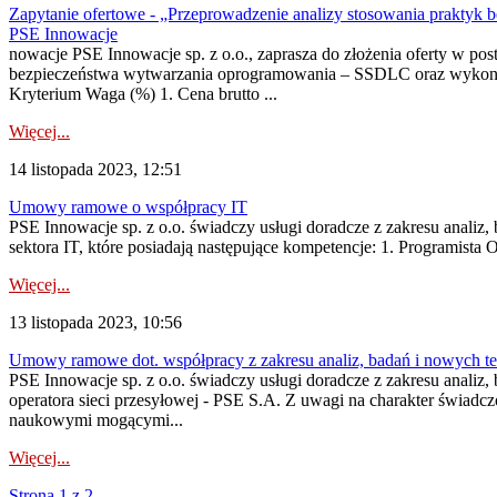
Zapytanie ofertowe - „Przeprowadzenie analizy stosowania praktyk
PSE Innowacje
nowacje PSE Innowacje sp. z o.o., zaprasza do złożenia oferty w p
bezpieczeństwa wytwarzania oprogramowania – SSDLC oraz wykonanie
Kryterium Waga (%) 1. Cena brutto ...
Więcej...
14 listopada 2023, 12:51
Umowy ramowe o współpracy IT
PSE Innowacje sp. z o.o. świadczy usługi doradcze z zakresu analiz
sektora IT, które posiadają następujące kompetencje: 1. Programista
Więcej...
13 listopada 2023, 10:56
Umowy ramowe dot. współpracy z zakresu analiz, badań i nowych te
PSE Innowacje sp. z o.o. świadczy usługi doradcze z zakresu analiz
operatora sieci przesyłowej - PSE S.A. Z uwagi na charakter świadc
naukowymi mogącymi...
Więcej...
Strona 1 z 2