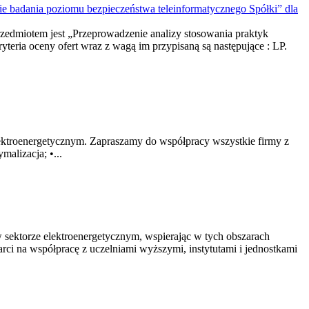
 badania poziomu bezpieczeństwa teleinformatycznego Spółki” dla
rzedmiotem jest „Przeprowadzenie analizy stosowania praktyk
ria oceny ofert wraz z wagą im przypisaną są następujące : LP.
elektroenergetycznym. Zapraszamy do współpracy wszystkie firmy z
alizacja; •...
w sektorze elektroenergetycznym, wspierając w tych obszarach
rci na współpracę z uczelniami wyższymi, instytutami i jednostkami