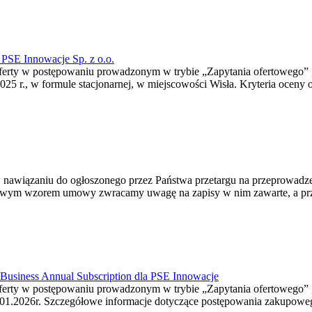
 PSE Innowacje Sp. z o.o.
ferty w postępowaniu prowadzonym w trybie „Zapytania ofertowego” , 
 r., w formule stacjonarnej, w miejscowości Wisła. Kryteria oceny of
 nawiązaniu do ogłoszonego przez Państwa przetargu na przeprowadze
m wzorem umowy zwracamy uwagę na zapisy w nim zawarte, a przede ws
 Business Annual Subscription dla PSE Innowacje
oferty w postępowaniu prowadzonym w trybie „Zapytania ofertowego” 
.01.2026r. Szczegółowe informacje dotyczące postępowania zakupowe