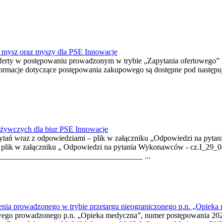
+ mysz oraz myszy dla PSE Innowacje
oferty w postępowaniu prowadzonym w trybie „Zapytania ofertowego” 
ormacje dotyczące postępowania zakupowego są dostępne pod następu
ożywczych dla biur PSE Innowacje
 pytań wraz z odpowiedziami – plik w załączniku „Odpowiedzi na py
 – plik w załączniku „ Odpowiedzi na pytania Wykonawców - cz.I_29_
___________________________________ ...
prowadzonego w trybie przetargu nieograniczonego p.n. „Opieka
owego prowadzonego p.n. „Opieka medyczna”, numer postępowania 20