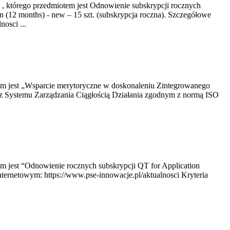
 , którego przedmiotem jest Odnowienie subskrypcji rocznych
n (12 months) - new – 15 szt. (subskrypcja roczna). Szczegółowe
osci ...
tem jest „Wsparcie merytoryczne w doskonaleniu Zintegrowanego
z Systemu Zarządzania Ciągłością Działania zgodnym z normą ISO
em jest “Odnowienie rocznych subskrypcji QT for Application
ternetowym: https://www.pse-innowacje.pl/aktualnosci Kryteria