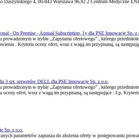
o Daszyńskiego 4, 00-843 Warszawa 96,92 2 Centrum Medyczne ENEL
ional - On Premise - Annual Subscription, 1y dla PSE Innowacje Sp. z 
iu prowadzonym w trybie „Zapytania ofertowego” , którego przedmiotem
ienia . Kryteria oceny ofert, wraz z wagą im przypisaną, są następuj
la 3 szt. serwerów DELL dla PSE Innowacje Sp. z o.o.
niu prowadzonym w trybie „Zapytania ofertowego” , którego przedmiot
oceny ofert, wraz z wagą im przypisaną, są następujące : Lp. Kryteri
 Sp. z o.o.
anych parametrów zaprasza do złożenia oferty w postępowaniu prowad