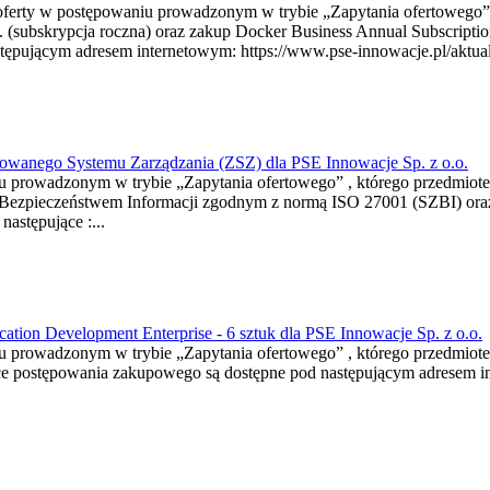
a oferty w postępowaniu prowadzonym w trybie „Zapytania ofertowego”
. (subskrypcja roczna) oraz zakup Docker Business Annual Subscriptio
ępującym adresem internetowym: https://www.pse-innowacje.pl/aktualn
rowanego Systemu Zarządzania (ZSZ) dla PSE Innowacje Sp. z o.o.
niu prowadzonym w trybie „Zapytania ofertowego” , którego przedmio
a Bezpieczeństwem Informacji zgodnym z normą ISO 27001 (SZBI) ora
astępujące :...
ation Development Enterprise - 6 sztuk dla PSE Innowacje Sp. z o.o.
niu prowadzonym w trybie „Zapytania ofertowego” , którego przedmiot
ce postępowania zakupowego są dostępne pod następującym adresem in