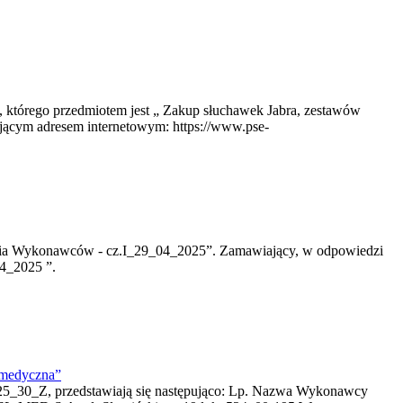
, którego przedmiotem jest „ Zakup słuchawek Jabra, zestawów
jącym adresem internetowym: https://www.pse-
tania Wykonawców - cz.I_29_04_2025”. Zamawiający, w odpowiedzi
04_2025 ”.
 medyczna”
25_30_Z, przedstawiają się następująco: Lp. Nazwa Wykonawcy