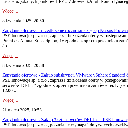
Liczba uzyskanych punktów 1 PZU Zdrowie S.A. ul. Rondo Ignaceg
Więcej...
8 kwietnia 2025, 20:50
Zapytanie ofertowe - przedłużenie roczne subskrypcji Nessus Profess
PSE Innowacje sp. z o.o., zaprasza do złożenia oferty w postępowan
Premise - Annual Subscription, 1y zgodnie z opisem przedmiotu zamów
do...
Więcej...
8 kwietnia 2025, 20:38
Zapytanie ofertowe - Zakup subskrypcji VMware vSphere Standard d
PSE Innowacje sp. z o.o., zaprasza do złożenia oferty w postępowa
serwerów DELL ” zgodnie z opisem przedmiotu zamówienia. Kryteria 
12:00...
Więcej...
21 marca 2025, 10:53
Zapytanie ofertowe - Zakup 3 szt. serwerów DELL dla PSE Innowacje
PSE Innowacje sp. z o.o., po zmianie wymagań dotyczących oczekiw