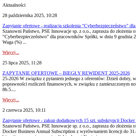
Aktualności
28 października 2025, 10:28
Zapytanie ofertowe - realizacja szkolenia “Cyberbezpieczeństwo” dla
Szanowni Państwo, PSE Innowacje sp. z o.o., zaprasza do złożenia o
“Cyberbezpieczeństwo” dla pracowników Spółki, w dniu 9 grudnia 2025
Waga (%) ...
Więcej...
25 lipca 2025, 11:28
ZAPYTANIE OFERTOWE – BIEGŁY REWIDENT 2025-2026
25-2026 W związku z pytaniem jednego z oferentów: Dzień dobry, w
poprawności rozliczeń finansowych, w związku z zamieszczonym nowy
8b.5....
Więcej...
2 czerwca 2025, 10:11
Zapytanie ofertowe - zakup dodatkowych 15 szt. subskrypcji Docker
Szanowni Państwo, PSE Innowacje sp. z o.o., zaprasza do złożenia 
Docker Business Annual Subscription z wyrównaniem licencji do 31