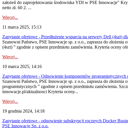
założeń do zaprojektowania środowiska VDI w PSE Innowacje" Kryter
netto zł. 60 2. ...
Więcej...
11 marca 2025, 15:13
Zapytanie ofertowe - Przedłużenie wsparcia na serwery Dell (4szt) d
Szanowni Państwo, PSE Innowacje sp. z o.o., zaprasza do złożenia 
(4szt) ” zgodnie z opisem przedmiotu zamówienia. Kryteria oceny ofe
Więcej...
10 marca 2025, 14:16
Zapytanie ofertowe - Odnowienie komponentów programistycznych d
Szanowni Państwo, PSE Innowacje sp. z o.o., zaprasza do złożenia
programistycznych ” zgodnie z opisem przedmiotu zamówienia. Szcz
innowacje.pl/aktualnosci Kryteria oceny...
Więcej...
19 grudnia 2024, 14:18
Zapytanie ofertowe - odnowienie subskrypcji rocznych Docker Busine
PSE Innowacje Sp. z o.o.