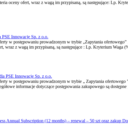
ia oceny ofert, wraz z wagą im przypisaną, są następujące: Lp. Kry
la PSE Innowacje Sp. z o.o.
oferty w postępowaniu prowadzonym w trybie „Zapytania ofertowego” ,
rt, wraz z wagą im przypisaną, są następujące : Lp. Kryterium Waga (%)
la PSE Innowacje Sp. z o.o.
 oferty w postępowaniu prowadzonym w trybie „ Zapytania ofertowego
egółowe informacje dotyczące postępowania zakupowego są dostępne 
ss Annual Subscription (12 months) – renewal – 50 szt oraz zakup Doc