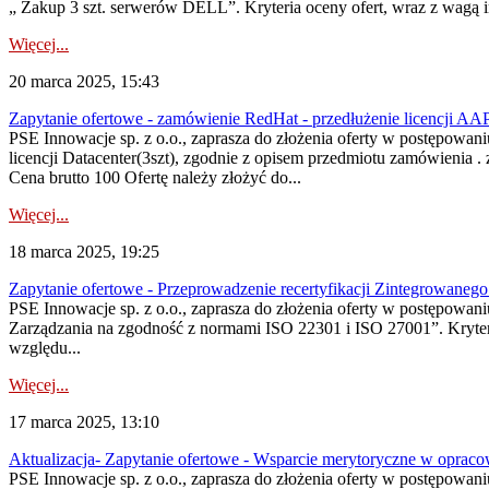
„ Zakup 3 szt. serwerów DELL”. Kryteria oceny ofert, wraz z wagą i
Więcej...
20 marca 2025, 15:43
Zapytanie ofertowe - zamówienie RedHat - przedłużenie licencji AAP (
PSE Innowacje sp. z o.o., zaprasza do złożenia oferty w postępowa
licencji Datacenter(3szt), zgodnie z opisem przedmiotu zamówienia .
Cena brutto 100 Ofertę należy złożyć do...
Więcej...
18 marca 2025, 19:25
Zapytanie ofertowe - Przeprowadzenie recertyfikacji Zintegrowane
PSE Innowacje sp. z o.o., zaprasza do złożenia oferty w postępowa
Zarządzania na zgodność z normami ISO 22301 i ISO 27001”. Kryteria
względu...
Więcej...
17 marca 2025, 13:10
Aktualizacja- Zapytanie ofertowe - Wsparcie merytoryczne w opra
PSE Innowacje sp. z o.o., zaprasza do złożenia oferty w postępowa