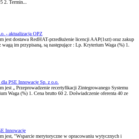
5 2. Termin...
.o. - aktualizacja OPZ
em jest dostawa RedHAT-przedłużenie licencji AAP(1szt) oraz zakup
z wagą im przypisaną, są następujące : Lp. Kryterium Waga (%) 1.
dla PSE Innowacje Sp. z o.o.
m jest „ Przeprowadzenie recertyfikacji Zintegrowanego Systemu
rium Waga (%) 1. Cena brutto 60 2. Doświadczenie oferenta 40 ze
PSE Innowacje
tem jest, "Wsparcie merytoryczne w opracowaniu wytycznych i