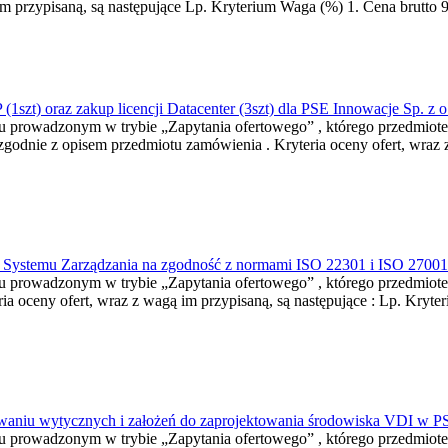
m przypisaną, są następujące Lp. Kryterium Waga (%) 1. Cena brutto 9
1szt) oraz zakup licencji Datacenter (3szt) dla PSE Innowacje Sp. z o
niu prowadzonym w trybie „Zapytania ofertowego” , którego przedmiot
 zgodnie z opisem przedmiotu zamówienia . Kryteria oceny ofert, wraz 
go Systemu Zarządzania na zgodność z normami ISO 22301 i ISO 27001 
niu prowadzonym w trybie „Zapytania ofertowego” , którego przedmiote
 oceny ofert, wraz z wagą im przypisaną, są następujące : Lp. Kryte
cowaniu wytycznych i założeń do zaprojektowania środowiska VDI w 
niu prowadzonym w trybie „Zapytania ofertowego” , którego przedmio