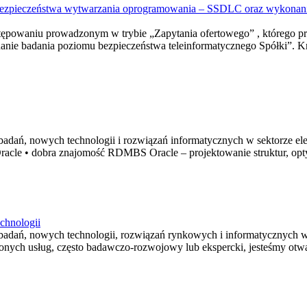
 bezpieczeństwa wytwarzania oprogramowania – SSDLC oraz wykonanie
ostępowaniu prowadzonym w trybie „Zapytania ofertowego” , którego p
 badania poziomu bezpieczeństwa teleinformatycznego Spółki”. Kryte
, badań, nowych technologii i rozwiązań informatycznych w sektorze 
 Oracle • dobra znajomość RDMBS Oracle – projektowanie struktur, optym
chnologii
, badań, nowych technologii, rozwiązań rynkowych i informatycznych 
zonych usług, często badawczo-rozwojowy lub ekspercki, jesteśmy otwa