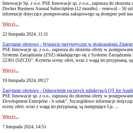
Innowacje Sp. z o.o. PSE Innowacje sp. z o.o., zaprasza do złożeni
Docker Business Annual Subscription (12 months) – renewal – 50 szt
informacje dotyczące postępowania zakupowego są dostępne pod nast
Więcej...
22 listopada 2024, 11:11
Zapytanie ofertowe - Wsparcie merytoryczne w doskonaleniu Zinteg
PSE Innowacje sp. z o.o., zaprasza do złożenia oferty w postępowa
Systemu Zarządzania (ZSZ) składającego się z Systemu Zarządzani
22301 (SZCD)”. Kryteria oceny ofert, wraz z wagą im przypisaną, są n
Więcej...
19 listopada 2024, 09:27
Zapytanie ofertowe - Odnowienie rocznych subskrypcji QT for Applic
PSE Innowacje sp. z o.o., zaprasza do złożenia oferty w postępowa
Development Enterprise - 6 sztuk”. Szczegółowe informacje dotyczą
oceny ofert, wraz z wagą im przypisaną, są następujące Lp. ...
Więcej...
7 listopada 2024, 14:51