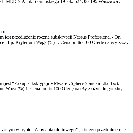
-MED S.A. ul. Słomińskiego 19 lok. 524, 00-195 Warszawa ...
o.o.
 jest przedłużenie roczne subskrypcji Nessus Professional - On
ące : Lp. Kryterium Waga (%) 1. Cena brutto 100 Ofertę należy złożyć
em jest “Zakup subskrypcji VMware vSphere Standard dla 3 szt.
um Waga (%) 1. Cena brutto 100 Ofertę należy złożyć do godziny
zonym w trybie „Zapytania ofertowego” , którego przedmiotem jest