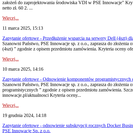
założeń do zaprojektowania środowiska VDI w PSE Innowacje" Kryter
netto zł. 60 2. ...
Więcej...
11 marca 2025, 15:13
Zapytanie ofertowe - Przedłużenie wsparcia na serwery Dell (4szt) d
Szanowni Państwo, PSE Innowacje sp. z o.o., zaprasza do złożenia 
(4szt) ” zgodnie z opisem przedmiotu zamówienia. Kryteria oceny ofe
Więcej...
10 marca 2025, 14:16
Zapytanie ofertowe - Odnowienie komponentów programistycznych d
Szanowni Państwo, PSE Innowacje sp. z o.o., zaprasza do złożenia
programistycznych ” zgodnie z opisem przedmiotu zamówienia. Szcz
innowacje.pl/aktualnosci Kryteria oceny...
Więcej...
19 grudnia 2024, 14:18
Zapytanie ofertowe - odnowienie subskrypcji rocznych Docker Busine
PSE Innowacje Sp. z o.o.