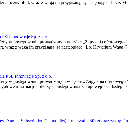
ia oceny ofert, wraz z wagą im przypisaną, są następujące: Lp. Kry
la PSE Innowacje Sp. z o.o.
oferty w postępowaniu prowadzonym w trybie „Zapytania ofertowego” ,
rt, wraz z wagą im przypisaną, są następujące : Lp. Kryterium Waga (%)
la PSE Innowacje Sp. z o.o.
 oferty w postępowaniu prowadzonym w trybie „ Zapytania ofertowego
egółowe informacje dotyczące postępowania zakupowego są dostępne 
ss Annual Subscription (12 months) – renewal – 50 szt oraz zakup Doc