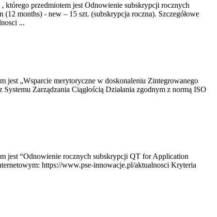
 , którego przedmiotem jest Odnowienie subskrypcji rocznych
n (12 months) - new – 15 szt. (subskrypcja roczna). Szczegółowe
osci ...
tem jest „Wsparcie merytoryczne w doskonaleniu Zintegrowanego
z Systemu Zarządzania Ciągłością Działania zgodnym z normą ISO
em jest “Odnowienie rocznych subskrypcji QT for Application
ternetowym: https://www.pse-innowacje.pl/aktualnosci Kryteria