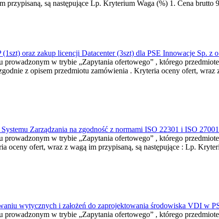
m przypisaną, są następujące Lp. Kryterium Waga (%) 1. Cena brutto 9
1szt) oraz zakup licencji Datacenter (3szt) dla PSE Innowacje Sp. z o
niu prowadzonym w trybie „Zapytania ofertowego” , którego przedmiot
 zgodnie z opisem przedmiotu zamówienia . Kryteria oceny ofert, wraz 
go Systemu Zarządzania na zgodność z normami ISO 22301 i ISO 27001 
niu prowadzonym w trybie „Zapytania ofertowego” , którego przedmiote
 oceny ofert, wraz z wagą im przypisaną, są następujące : Lp. Kryte
cowaniu wytycznych i założeń do zaprojektowania środowiska VDI w 
niu prowadzonym w trybie „Zapytania ofertowego” , którego przedmio