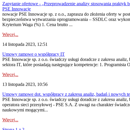
Zapytanie ofertowe - „Przeprowadzenie analizy stosowania praktyk
PSE Innowacje
nowacje PSE Innowacje sp. z o.o., zaprasza do złożenia oferty w p
bezpieczeństwa wytwarzania oprogramowania – SSDLC oraz wykonanie
Kryterium Waga (%) 1. Cena brutto ...
Więcej...
14 listopada 2023, 12:51
Umowy ramowe o współpracy IT
PSE Innowacje sp. z o.o. świadczy usługi doradcze z zakresu analiz
sektora IT, które posiadają następujące kompetencje: 1. Programista
Więcej...
13 listopada 2023, 10:56
Umowy ramowe dot. współpracy z zakresu analiz, badań i nowych te
PSE Innowacje sp. z o.o. świadczy usługi doradcze z zakresu analiz
operatora sieci przesyłowej - PSE S.A. Z uwagi na charakter świadc
naukowymi mogącymi...
Więcej...
Strona 1 z 2