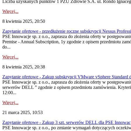
Liczba uzyskanych punktów 1 PZU Zdrowie S.A. ul. Rondo Ignaceg
Więcej...
8 kwietnia 2025, 20:50
Zapytanie ofertowe - przedłużenie roczne subskrypcji Nessus Profess
PSE Innowacje sp. z o.o., zaprasza do złożenia oferty w postępowan
Premise - Annual Subscription, 1y zgodnie z opisem przedmiotu zamów
do...
Więcej...
8 kwietnia 2025, 20:38
Zapytanie ofertowe - Zakup subskrypcji VMware vSphere Standard d
PSE Innowacje sp. z o.o., zaprasza do złożenia oferty w postępowa
serwerów DELL ” zgodnie z opisem przedmiotu zamówienia. Kryteria 
12:00...
Więcej...
21 marca 2025, 10:53
Zapytanie ofertowe - Zakup 3 szt. serwerów DELL dla PSE Innowacje
PSE Innowacje sp. z o.o., po zmianie wymagań dotyczących oczekiw