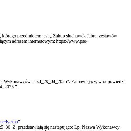
, którego przedmiotem jest „ Zakup słuchawek Jabra, zestawów
jącym adresem internetowym: https://www.pse-
tania Wykonawców - cz.I_29_04_2025”. Zamawiający, w odpowiedzi
04_2025 ”.
 medyczna”
25_30_Z, przedstawiają się następująco: Lp. Nazwa Wykonawcy