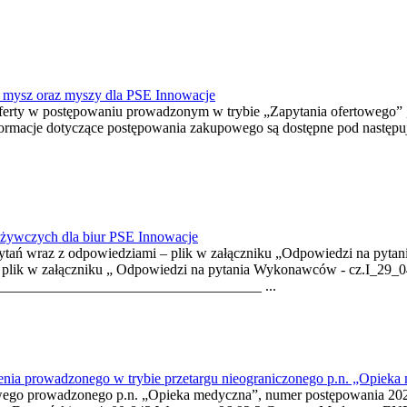
+ mysz oraz myszy dla PSE Innowacje
oferty w postępowaniu prowadzonym w trybie „Zapytania ofertowego” 
ormacje dotyczące postępowania zakupowego są dostępne pod następu
ożywczych dla biur PSE Innowacje
 pytań wraz z odpowiedziami – plik w załączniku „Odpowiedzi na py
 – plik w załączniku „ Odpowiedzi na pytania Wykonawców - cz.I_29_
___________________________________ ...
prowadzonego w trybie przetargu nieograniczonego p.n. „Opieka
owego prowadzonego p.n. „Opieka medyczna”, numer postępowania 20