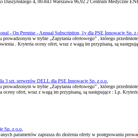
o Daszyńskiego 4, 00-843 Warszawa 96,92 2 Centrum Medyczne ENEL
ional - On Premise - Annual Subscription, 1y dla PSE Innowacje Sp. z 
iu prowadzonym w trybie „Zapytania ofertowego” , którego przedmiotem
ienia . Kryteria oceny ofert, wraz z wagą im przypisaną, są następuj
la 3 szt. serwerów DELL dla PSE Innowacje Sp. z o.o.
niu prowadzonym w trybie „Zapytania ofertowego” , którego przedmiot
oceny ofert, wraz z wagą im przypisaną, są następujące : Lp. Kryteri
 Sp. z o.o.
anych parametrów zaprasza do złożenia oferty w postępowaniu prowad