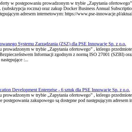
a oferty w postępowaniu prowadzonym w trybie „Zapytania ofertowego”
. (subskrypcja roczna) oraz zakup Docker Business Annual Subscriptio
ępującym adresem internetowym: https://www.pse-innowacje.pl/aktualn
rowanego Systemu Zarządzania (ZSZ) dla PSE Innowacje Sp. z o.o.
niu prowadzonym w trybie „Zapytania ofertowego” , którego przedmio
a Bezpieczeństwem Informacji zgodnym z normą ISO 27001 (SZBI) ora
astępujące :...
ation Development Enterprise - 6 sztuk dla PSE Innowacje Sp. z o.o.
niu prowadzonym w trybie „Zapytania ofertowego” , którego przedmiot
ce postępowania zakupowego są dostępne pod następującym adresem in