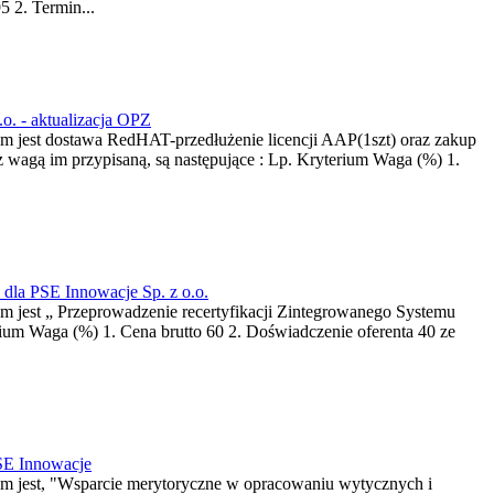
5 2. Termin...
.o. - aktualizacja OPZ
em jest dostawa RedHAT-przedłużenie licencji AAP(1szt) oraz zakup
z wagą im przypisaną, są następujące : Lp. Kryterium Waga (%) 1.
dla PSE Innowacje Sp. z o.o.
m jest „ Przeprowadzenie recertyfikacji Zintegrowanego Systemu
rium Waga (%) 1. Cena brutto 60 2. Doświadczenie oferenta 40 ze
PSE Innowacje
tem jest, "Wsparcie merytoryczne w opracowaniu wytycznych i