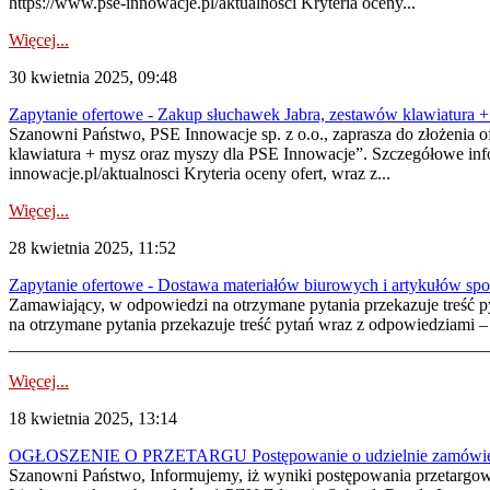
https://www.pse-innowacje.pl/aktualnosci Kryteria oceny...
Więcej...
30 kwietnia 2025, 09:48
Zapytanie ofertowe - Zakup słuchawek Jabra, zestawów klawiatura 
Szanowni Państwo, PSE Innowacje sp. z o.o., zaprasza do złożenia 
klawiatura + mysz oraz myszy dla PSE Innowacje”. Szczegółowe inf
innowacje.pl/aktualnosci Kryteria oceny ofert, wraz z...
Więcej...
28 kwietnia 2025, 11:52
Zapytanie ofertowe - Dostawa materiałów biurowych i artykułów sp
Zamawiający, w odpowiedzi na otrzymane pytania przekazuje treść
na otrzymane pytania przekazuje treść pytań wraz z odpowiedziami
________________________________________________________
Więcej...
18 kwietnia 2025, 13:14
OGŁOSZENIE O PRZETARGU Postępowanie o udzielnie zamówienia 
Szanowni Państwo, Informujemy, iż wyniki postępowania przetarg