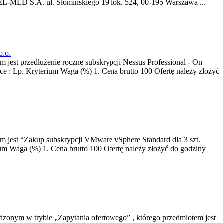
-MED S.A. ul. Słomińskiego 19 lok. 524, 00-195 Warszawa ...
o.o.
 jest przedłużenie roczne subskrypcji Nessus Professional - On
ące : Lp. Kryterium Waga (%) 1. Cena brutto 100 Ofertę należy złożyć
em jest “Zakup subskrypcji VMware vSphere Standard dla 3 szt.
um Waga (%) 1. Cena brutto 100 Ofertę należy złożyć do godziny
zonym w trybie „Zapytania ofertowego” , którego przedmiotem jest