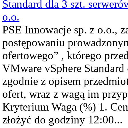
Standard dla 3 szt. serwer
o.o.
PSE Innowacje sp. z o.o., z
postępowaniu prowadzonym
ofertowego” , którego prze
VMware vSphere Standard d
zgodnie z opisem przedmio
ofert, wraz z wagą im przypi
Kryterium Waga (%) 1. Cena
złożyć do godziny 12:00...