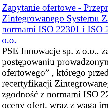
Zapytanie ofertowe - Przepr
Zintegrowanego Systemu Za
normami ISO 22301 i ISO 2
o.o.
PSE Innowacje sp. z o.o., z
postępowaniu prowadzonym
ofertowego” , którego prze
recertyfikacji Zintegrowan
zgodność z normami ISO 22
oceny ofert, wraz z wagą im