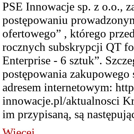
PSE Innowacje sp. z o.o., z
postępowaniu prowadzonym
ofertowego” , którego prze
rocznych subskrypcji QT f
Enterprise - 6 sztuk”. Szcz
postępowania zakupowego s
adresem internetowym: htt
innowacje.pl/aktualnosci Kr
im przypisaną, są następując
Więcej...