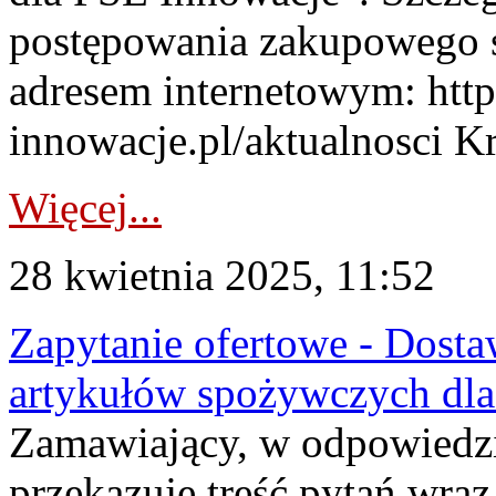
postępowania zakupowego s
adresem internetowym: htt
innowacje.pl/aktualnosci Kry
Więcej...
28 kwietnia 2025, 11:52
Zapytanie ofertowe - Dosta
artykułów spożywczych dla
Zamawiający, w odpowiedzi
przekazuje treść pytań wra