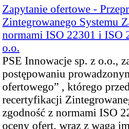
Zapytanie ofertowe - Przepr
Zintegrowanego Systemu Za
normami ISO 22301 i ISO 2
o.o.
PSE Innowacje sp. z o.o., z
postępowaniu prowadzonym
ofertowego” , którego prze
recertyfikacji Zintegrowan
zgodność z normami ISO 22
oceny ofert, wraz z wagą im