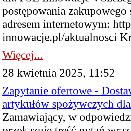
postępowania zakupowego s
adresem internetowym: htt
innowacje.pl/aktualnosci Kry
Więcej...
28 kwietnia 2025, 11:52
Zapytanie ofertowe - Dosta
artykułów spożywczych dla
Zamawiający, w odpowiedzi
przekazuje treść pytań wra