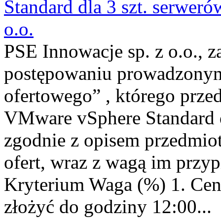
Standard dla 3 szt. serwer
o.o.
PSE Innowacje sp. z o.o., z
postępowaniu prowadzonym
ofertowego” , którego prze
VMware vSphere Standard d
zgodnie z opisem przedmio
ofert, wraz z wagą im przypi
Kryterium Waga (%) 1. Cena
złożyć do godziny 12:00...