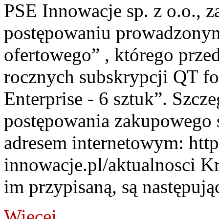
PSE Innowacje sp. z o.o., z
postępowaniu prowadzonym
ofertowego” , którego prze
rocznych subskrypcji QT f
Enterprise - 6 sztuk”. Szcz
postępowania zakupowego s
adresem internetowym: htt
innowacje.pl/aktualnosci Kr
im przypisaną, są następując
Więcej...