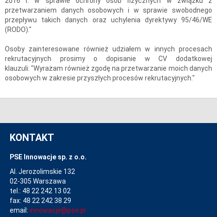
2016 r. w sprawie ochrony osób fizycznych w związku z
przetwarzaniem danych osobowych i w sprawie swobodnego
przepływu takich danych oraz uchylenia dyrektywy 95/46/WE
(RODO)."
Osoby zainteresowane również udziałem w innych procesach
rekrutacyjnych prosimy o dopisanie w CV dodatkowej
klauzuli: "Wyrażam również zgodę na przetwarzanie moich danych
osobowych w zakresie przyszłych procesów rekrutacyjnych."
KONTAKT
PSE Innowacje sp. z o.o.
Al. Jerozolimskie 132
02-305 Warszawa
tel.: 48 22 242 13 02
fax: 48 22 242 38 29
email:
innowacje@pse.pl