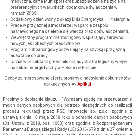
medyczna, karta Multisport oraz ubezpieczenie na życie na
preferencyjnych warunkach, dodatkowe świadczenia w
ramach ZFŚS.
Dodatkowy dzień wolny z okazji Dnia Energetyka – 14 sierpnia.
Pracę w przyjaznej atmosferze i wsparcie zespołu
nastawionego na dzielenie się wiedzą oraz doświadczeniami.
Wewnętrzny program mentoringowy wspierający zarówno
nowych jak i obecnych pracowników.
Program onboardingowy pozwalający na szybką i przyjazną
adaptacje do pracy.
Udział w projektach greenfield mających strategiczny wpływ
na sektor energetyczny w Polsce i w Europie.
Osoby zainteresowane ofertą prosimy o nadsyłanie dokumentów
aplikacyjnych =>
Aplikuj
Prosimy o dopisanie klauzuli: "Wyrażam zgodę na przetwarzanie
moich danych osobowych dla potrzeb niezbędnych do realizacji
procesu rekrutacji przez PSE Innowacje sp. z.o.o. zgodnie z
ustawą z dnia 10 maja 2018 roku o ochronie danych osobowych
(Dz. Ustaw z 2018, poz. 1000) oraz zgodnie z Rozporządzeniem
Parlamentu Europejskiego i Rady (UE) 2016/679 z dnia 27 kwietnia