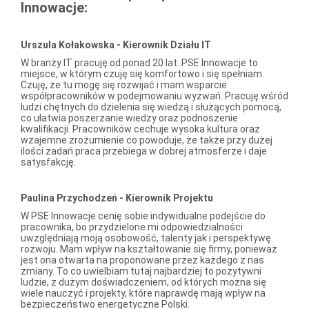
Innowacje:
Urszula Kołakowska - Kierownik Działu IT
W branży IT pracuję od ponad 20 lat. PSE Innowacje to
miejsce, w którym czuję się komfortowo i się spełniam.
Czuję, że tu mogę się rozwijać i mam wsparcie
współpracowników w podejmowaniu wyzwań. Pracuję wśród
ludzi chętnych do dzielenia się wiedzą i służących pomocą,
co ułatwia poszerzanie wiedzy oraz podnoszenie
kwalifikacji. Pracowników cechuje wysoka kultura oraz
wzajemne zrozumienie co powoduje, że także przy dużej
ilości zadań praca przebiega w dobrej atmosferze i daje
satysfakcję.
Paulina Przychodzeń - Kierownik Projektu
W PSE Innowacje cenię sobie indywidualne podejście do
pracownika, bo przydzielone mi odpowiedzialności
uwzględniają moją osobowość, talenty jak i perspektywę
rozwoju. Mam wpływ na kształtowanie się firmy, ponieważ
jest ona otwarta na proponowane przez każdego z nas
zmiany. To co uwielbiam tutaj najbardziej to pozytywni
ludzie, z dużym doświadczeniem, od których można się
wiele nauczyć i projekty, które naprawdę mają wpływ na
bezpieczeństwo energetyczne Polski.