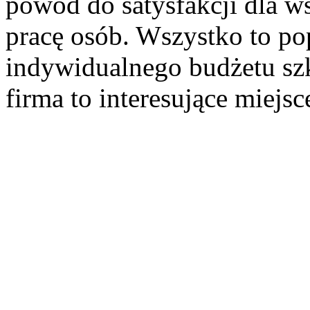
powód do satysfakcji dla w
pracę osób. Wszystko to po
indywidualnego budżetu sz
firma to interesujące miejs