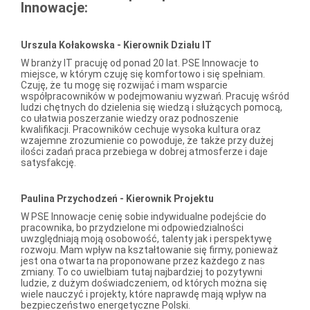
Innowacje:
Urszula Kołakowska - Kierownik Działu IT
W branży IT pracuję od ponad 20 lat. PSE Innowacje to
miejsce, w którym czuję się komfortowo i się spełniam.
Czuję, że tu mogę się rozwijać i mam wsparcie
współpracowników w podejmowaniu wyzwań. Pracuję wśród
ludzi chętnych do dzielenia się wiedzą i służących pomocą,
co ułatwia poszerzanie wiedzy oraz podnoszenie
kwalifikacji. Pracowników cechuje wysoka kultura oraz
wzajemne zrozumienie co powoduje, że także przy dużej
ilości zadań praca przebiega w dobrej atmosferze i daje
satysfakcję.
Paulina Przychodzeń - Kierownik Projektu
W PSE Innowacje cenię sobie indywidualne podejście do
pracownika, bo przydzielone mi odpowiedzialności
uwzględniają moją osobowość, talenty jak i perspektywę
rozwoju. Mam wpływ na kształtowanie się firmy, ponieważ
jest ona otwarta na proponowane przez każdego z nas
zmiany. To co uwielbiam tutaj najbardziej to pozytywni
ludzie, z dużym doświadczeniem, od których można się
wiele nauczyć i projekty, które naprawdę mają wpływ na
bezpieczeństwo energetyczne Polski.