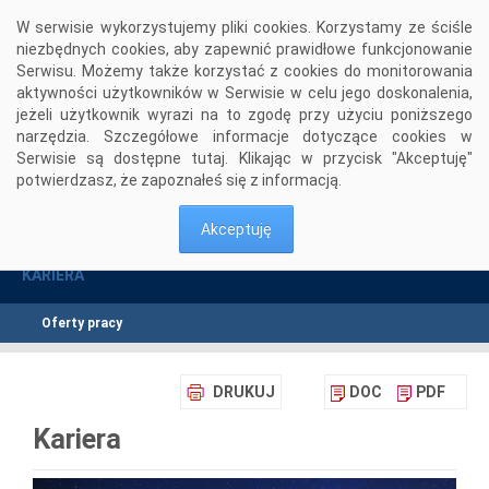
Przejdź do komentarzy
W serwisie wykorzystujemy pliki cookies. Korzystamy ze ściśle
niezbędnych cookies, aby zapewnić prawidłowe funkcjonowanie
Serwisu. Możemy także korzystać z cookies do monitorowania
aktywności użytkowników w Serwisie w celu jego doskonalenia,
jeżeli użytkownik wyrazi na to zgodę przy użyciu poniższego
narzędzia. Szczegółowe informacje dotyczące cookies w
Serwisie są dostępne
tutaj
. Klikając w przycisk "Akceptuję"
potwierdzasz, że zapoznałeś się z informacją.
Kariera
Oferty pracy
Senior DevOps (m/k)
>
>
Akceptuję
KARIERA
Oferty pracy
DRUKUJ
DOC
PDF
Kariera