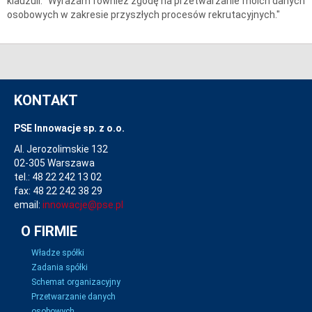
klauzuli: "Wyrażam również zgodę na przetwarzanie moich danych
osobowych w zakresie przyszłych procesów rekrutacyjnych."
KONTAKT
PSE Innowacje sp. z o.o.
Al. Jerozolimskie 132
02-305 Warszawa
tel.: 48 22 242 13 02
fax: 48 22 242 38 29
email:
innowacje@pse.pl
O FIRMIE
Władze spółki
Zadania spółki
Schemat organizacyjny
Przetwarzanie danych
osobowych