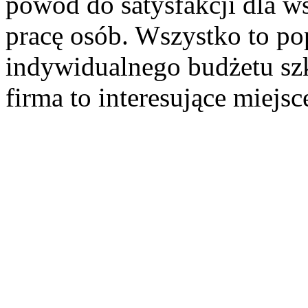
powód do satysfakcji dla w
pracę osób. Wszystko to po
indywidualnego budżetu sz
firma to interesujące miejs