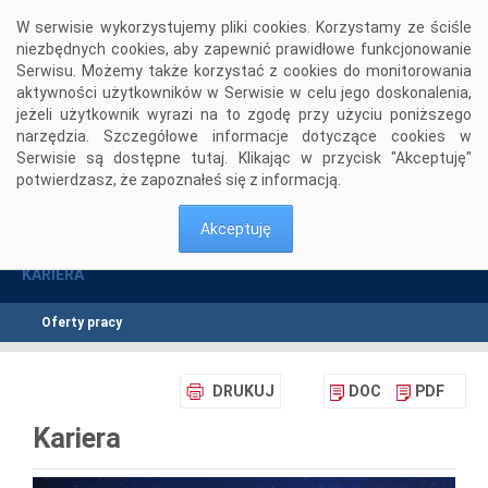
Przejdź do komentarzy
W serwisie wykorzystujemy pliki cookies. Korzystamy ze ściśle
niezbędnych cookies, aby zapewnić prawidłowe funkcjonowanie
Serwisu. Możemy także korzystać z cookies do monitorowania
aktywności użytkowników w Serwisie w celu jego doskonalenia,
jeżeli użytkownik wyrazi na to zgodę przy użyciu poniższego
narzędzia. Szczegółowe informacje dotyczące cookies w
Serwisie są dostępne
tutaj
. Klikając w przycisk "Akceptuję"
potwierdzasz, że zapoznałeś się z informacją.
Kariera
Oferty pracy
Kierownik Projektu IT (m/k)
>
>
Akceptuję
KARIERA
Oferty pracy
DRUKUJ
DOC
PDF
Kariera