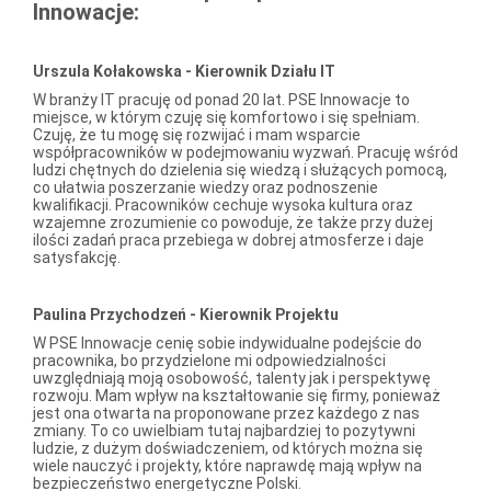
Innowacje:
Urszula Kołakowska - Kierownik Działu IT
W branży IT pracuję od ponad 20 lat. PSE Innowacje to
miejsce, w którym czuję się komfortowo i się spełniam.
Czuję, że tu mogę się rozwijać i mam wsparcie
współpracowników w podejmowaniu wyzwań. Pracuję wśród
ludzi chętnych do dzielenia się wiedzą i służących pomocą,
co ułatwia poszerzanie wiedzy oraz podnoszenie
kwalifikacji. Pracowników cechuje wysoka kultura oraz
wzajemne zrozumienie co powoduje, że także przy dużej
ilości zadań praca przebiega w dobrej atmosferze i daje
satysfakcję.
Paulina Przychodzeń - Kierownik Projektu
W PSE Innowacje cenię sobie indywidualne podejście do
pracownika, bo przydzielone mi odpowiedzialności
uwzględniają moją osobowość, talenty jak i perspektywę
rozwoju. Mam wpływ na kształtowanie się firmy, ponieważ
jest ona otwarta na proponowane przez każdego z nas
zmiany. To co uwielbiam tutaj najbardziej to pozytywni
ludzie, z dużym doświadczeniem, od których można się
wiele nauczyć i projekty, które naprawdę mają wpływ na
bezpieczeństwo energetyczne Polski.