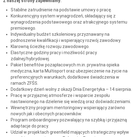
Z naszej strony zapewniamy:
Stabilne zatrudnienie na podstawie umowy o pracę.
Konkurencyjny system wynagrodzeń, składający się z
wynagrodzenia podstawowego oraz atrakcyjnego systemu
premiowego.
Indywidualny budżet szkoleniowy, przyznawany na
podnoszenie kwalifikacji i wspierający rozwój zawodowy.
Klarowną ścieżkę rozwoju zawodowego.
Elastyczne godziny pracy i możliwość pracy
zdalnej/hybrydowej.
Pakiet benefitów pozapłacowych m.in. prywatna opieka
medyczna, karta Multisport oraz ubezpieczenie na życie na
preferencyjnych warunkach, dodatkowe świadczenia w
ramach ZFŚS.
Dodatkowy dzień wolny z okazji Dnia Energetyka – 14 sierpnia.
Pracę w przyjaznej atmosferze i wsparcie zespołu
nastawionego na dzielenie się wiedzą oraz doświadczeniami.
Wewnętrzny program mentoringowy wspierający zarówno
nowych jak i obecnych pracowników.
Program onboardingowy pozwalający na szybką i przyjazną
adaptacje do pracy.
Udział w projektach greenfield mających strategiczny wpływ