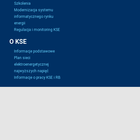
Szkolenia
Modernizacja systemu
informatycznego rynku
energii
Regulacja i monitoring KSE
O KSE
Informacje podstawowe
Plan sieci
elektroenergetycznej
najwyższych napięć
Informacje o pracy KSE i RB