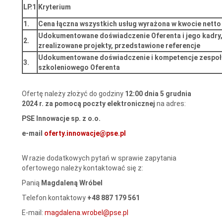
LP.1
Kryterium
1.
Cena łączna wszystkich usług wyrażona w kwocie netto 
Udokumentowane doświadczenie Oferenta i jego kadry
2.
zrealizowane projekty, przedstawione referencje
Udokumentowane doświadczenie i kompetencje zespoł
3.
szkoleniowego Oferenta
Ofertę należy złożyć do godziny
12:00 dnia 5 grudnia
2024 r.
za pomocą poczty elektronicznej
na adres:
PSE Innowacje sp. z o.o.
e-mail
oferty.innowacje@pse.pl
W razie dodatkowych pytań w sprawie zapytania
ofertowego należy kontaktować się z:
Panią
Magdaleną Wróbel
Telefon kontaktowy
+48 887 179 561
E-mail:
magdalena.wrobel@pse.pl