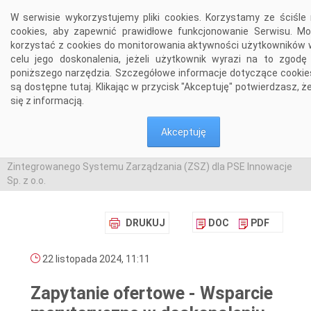
Przejdź do komentarzy
W serwisie wykorzystujemy pliki cookies. Korzystamy ze ściśle
cookies, aby zapewnić prawidłowe funkcjonowanie Serwisu. M
korzystać z cookies do monitorowania aktywności użytkowników 
celu jego doskonalenia, jeżeli użytkownik wyrazi na to zgodę
poniższego narzędzia. Szczegółowe informacje dotyczące cookie
są dostępne
tutaj
. Klikając w przycisk "Akceptuję" potwierdzasz, 
się z informacją.
Akceptuję
Aktualności
>
Zapytanie ofertowe - Wsparcie merytoryczne w doskonaleniu
Zintegrowanego Systemu Zarządzania (ZSZ) dla PSE Innowacje
Sp. z o.o.
DRUKUJ
DOC
PDF
22 listopada 2024, 11:11
Zapytanie ofertowe - Wsparcie