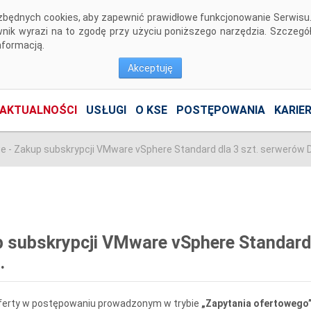
niezbędnych cookies, aby zapewnić prawidłowe funkcjonowanie Serwis
ownik wyrazi na to zgodę przy użyciu poniższego narzędzia. Szcze
nformacją.
Akceptuję
AKTUALNOŚCI
USŁUGI
O KSE
POSTĘPOWANIA
KARIE
e - Zakup subskrypcji VMware vSphere Standard dla 3 szt. serwerów DE
p subskrypcji VMware vSphere Standard
.
a oferty w postępowaniu prowadzonym w trybie
„Zapytania ofertowego