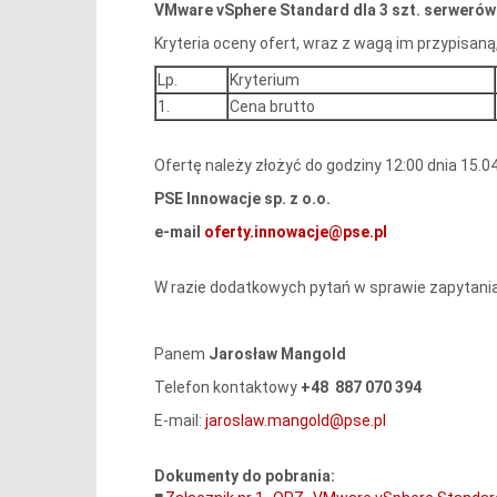
VMware vSphere Standard dla 3 szt. serwerów
Kryteria oceny ofert, wraz z wagą im przypisaną
Lp.
Kryterium
1.
Cena brutto
Ofertę należy złożyć do godziny 12:00 dnia 15.0
PSE Innowacje sp. z o.o.
e-mail
oferty.innowacje@pse.pl
W razie dodatkowych pytań w sprawie zapytania
Panem
Jarosław Mangold
Telefon kontaktowy
+48
887 070 394
E-mail:
jaroslaw.mangold@pse.pl
Dokumenty do pobrania: