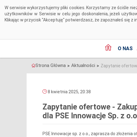
Przejdź do komentarzy
W serwisie wykorzystujemy pliki cookies. Korzystamy ze ściśle 
użytkowników w Serwisie w celu jego doskonalenia, jeżeli użytk
Klikając w przycisk "Akceptuję" potwierdzasz, że zapoznałeś się z i
O NAS
Strona Główna
Aktualności
>
>
Zapytanie ofertow
8 kwietnia 2025, 20:38
Zapytanie ofertowe - Zaku
dla PSE Innowacje Sp. z o.o
PSE Innowacje sp. z o.o., zaprasza do złożeni